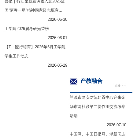
喜报｜行知星核宣讲团入选2026全
国“两弹一星”精神国家级志愿宣...
2026-06-30
工学院2026届考研光荣榜
2026-06-01
【T・匠行培育】2026年5月工学院
学生工作动态
2026-05-29
产教融合
更多>>>
兰溪市网安防范处置中心迎来金
华市网社联第二协作组交流考察
活动
2026-07-10
中国网、中国日报网、潮新闻连