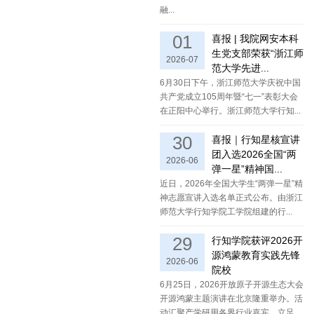
融...
01
喜报 | 我院网安本科
生党支部荣获“浙江师
2026-07
范大学先进...
6月30日下午，浙江师范大学庆祝中国
共产党成立105周年暨“七一”表彰大会
在正阳中心举行。浙江师范大学行知...
30
喜报｜行知星核宣讲
团入选2026全国“两
2026-06
弹一星”精神国...
近日，2026年全国大学生“两弹一星”精
神志愿宣讲入选名单正式公布。由浙江
师范大学行知学院工学院组建的行...
29
行知学院获评2026开
源鸿蒙教育实践先锋
2026-06
院校
6月25日，2026开放原子开源生态大会
开源鸿蒙主题演讲在北京隆重举办。活
动汇聚产学研用各界行业嘉宾，立足...