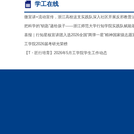
学工在线
微宣讲+流动宣传，浙江高校这支实践队深入社区开展反邪教普法活
把科学的“钥匙”递给孩子——浙江师范大学行知学院实践队赋能基层
喜报｜行知星核宣讲团入选2026全国“两弹一星”精神国家级志愿宣.
工学院2026届考研光荣榜
【T・匠行培育】2026年5月工学院学生工作动态