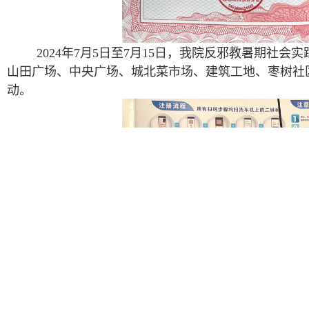
202
4
年
7
月
5
日至
7
月
15
日，我
院
反邪教暑期社会实
山田广场、中央广场、城北菜市场、建筑工地、枣树社
动
。